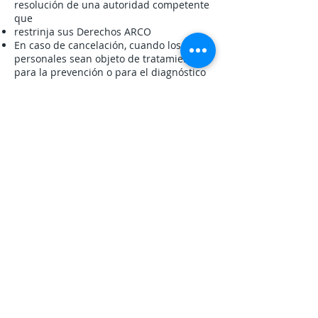
resolución de una autoridad competente
que
restrinja sus Derechos ARCO
En caso de cancelación, cuando los datos
personales sean objeto de tratamiento
para la prevención o para el diagnóstico
médico o la gestión de servicios de salud
Cuando la rectificación, cancelación u
oposición haya sido previamente
realizada.
La Negativa podrá ser parcial, en cuyo
caso “SG Monitoreo” efectuará el acceso,
rectificación, cancelación u oposición en
la parte procedente.
El ejercicio de los "Derechos ARCO" será
gratuito, pero si Usted reitera su solicitud
en un periodo menor a 12 (doce) meses,
los costos serán de 3 (tres) días de
Salario Mínimo General Vigente en el
Distrito Federal, más el Impuesto al Valor
Agregado, a menos que existan
modificaciones sustanciales al Aviso de