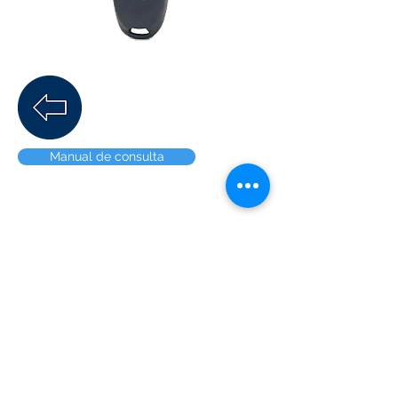
Manual de consulta
Prolongación Corregidora Norte
#921 piso 2, col. Villas del
Parque, Querétaro, Qro. CP
76140 Tel.
(442)
4026213
Compartir