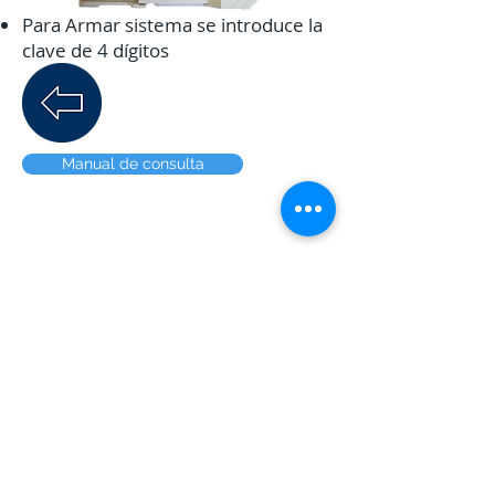
Para Armar sistema se introduce la
clave de 4 dígitos
Manual de consulta
Prolongación Corregidora Norte
#921 piso 2, col. Villas del
Parque, Querétaro, Qro. CP
76140 Tel.
(442)
4026213
Compartir